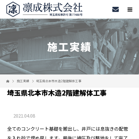
施工実績
施工実績
埼玉県北本市木造2階建解体工事
埼玉県北本市木造2階建解体工事
2021.04.08
全てのコンクリート基礎を搬出し、井戸には息抜きの配管
を入れ砂で埋め戻します。最後に締圧及び整地をして完了