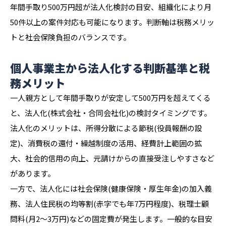
年間手取り500万円超が法人化検討の目安、組織化により月
50件以上の案件対応も可能になります。判断軸は税務メリッ
トと社会保険負担のバランスです。
個人事業主から法人化する判断基準と税
務メリット
一人親方として年間手取りが安定して500万円を超えてくる
と、法人化(株式会社・合同会社化)の検討タイミングです。
法人化のメリットは、所得分散による節税(役員報酬の設
定)、消費税の還付・繰越制度の活用、経費計上範囲の拡
大、社会的信用の向上、元請けからの直接受注しやすさなど
があります。
一方で、法人化には社会保険(健康保険・厚生年金)の加入義
務、法人住民税の均等割(赤字でも年7万円程度)、税理士顧
問料(月2〜3万円)などの固定費が発生します。一般的な目安