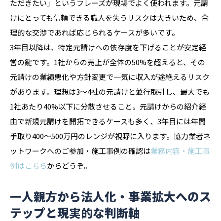
ただきたい」というフレーズが現場でよく使われます。元請
けにとっても信頼できる職人を失うリスクは大きいため、合
理的な交渉であれば応じられるケースが多いです。
3年目以降は、特定元請けへの依存度を下げることが安定経
営の鍵です。1社からの売上が全体の50%を超えると、その
元請けの業績悪化や方針変更で一気に収入が途絶えるリスク
があります。理想は3〜4社の元請けと並行取引し、最大でも
1社あたり40%以下に分散させること。元請けからの紹介経
由で新規元請けを開拓できるケースも多く、3年目には年間
手取り400〜500万円のレンジが視野に入ります。協力業者ネ
ットワークへのご参加・施工事例の確認は
業務内容・施工事
例はこちら
からどうぞ。
一人親方から法人化・事業拡大へのス
テップと現実的な判断軸