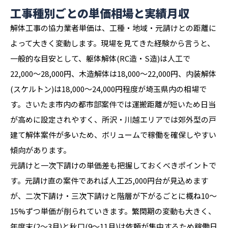
工事種別ごとの単価相場と実績月収
解体工事の協力業者単価は、工種・地域・元請けとの距離に
よって大きく変動します。現場を見てきた経験から言うと、
一般的な目安として、躯体解体(RC造・S造)は人工で
22,000〜28,000円、木造解体は18,000〜22,000円、内装解体
(スケルトン)は18,000〜24,000円程度が埼玉県内の相場で
す。さいたま市内の都市部案件では運搬距離が短いため日当
が高めに設定されやすく、所沢・川越エリアでは郊外型の戸
建て解体案件が多いため、ボリュームで稼働を確保しやすい
傾向があります。
元請けと一次下請けの単価差も把握しておくべきポイントで
す。元請け直の案件であれば人工25,000円台が見込めます
が、二次下請け・三次下請けと階層が下がるごとに概ね10〜
15%ずつ単価が削られていきます。繁閑期の変動も大きく、
年度末(2〜3月)と秋口(9〜11月)は依頼が集中するため稼働日