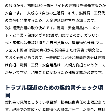
の観点から、初期は30〜45日サイトの元請けを優先するのが
安全です。一人親方は自分の生活費に加え、燃料費・工具代
の立替も発生するため、入金遅延は経営を直撃します。
次に経費負担の取り決めです。足場・安全用品(ヘルメッ
ト・安全帯・保護メガネ)は誰が用意するのか、ガソリン
代・高速代は元請け持ちか自己負担か、廃棄物処分費(マニ
フェスト関連)は誰の負担かを契約書または覚書で明文化し
ておく必要があります。一般的には足場と廃棄物処分は元請
け負担、燃料・工具・安全用品は一人親方負担というケース
が多いですが、現場ごとに変わるため都度確認が必要です。
トラブル回避のための契約書チェック項
目
契約書で見落としやすい項目が、損害賠償責任の上限設定で
す。現場での事故・近隣建物への損傷が発生した場合、無制