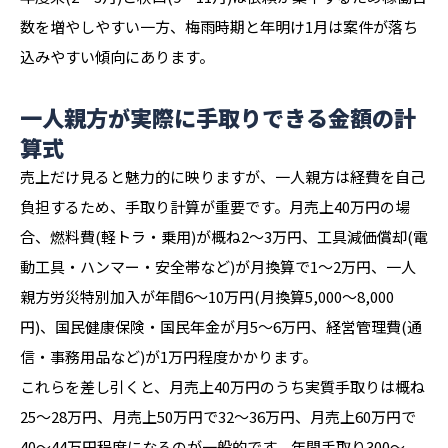
数を増やしやすい一方、梅雨時期と年明け1月は案件が落ち
込みやすい傾向にあります。
一人親方が実際に手取りできる金額の計
算式
売上だけ見ると魅力的に映りますが、一人親方は経費を自己
負担するため、手取り計算が重要です。月売上40万円の場
合、燃料費(軽トラ・乗用)が概ね2〜3万円、工具減価償却(電
動工具・ハンマー・安全帯など)が月換算で1〜2万円、一人
親方労災特別加入が年間6〜10万円(月換算5,000〜8,000
円)、国民健康保険・国民年金が月5〜6万円、経営管理費(通
信・事務用品など)が1万円程度かかります。
これらを差し引くと、月売上40万円のうち実質手取りは概ね
25〜28万円、月売上50万円で32〜36万円、月売上60万円で
40〜44万円程度になるのが一般的です。年間手取り300〜