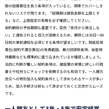
限の賠償責任を負う条項が入っていると、保険でカバーしき
れないリスクが残ります。「賠償額は請負金額を上限とす
る」など、上限設定の有無を必ず確認してください。
契約解除の予告期間も重要です。突然「来月から発注しな
い」と通告されると収入が途絶えるため、解除には30日〜60
日前の事前通知を必須とする条項が望ましいです。瑕疵担保
責任(契約不適合責任)の免責範囲、暴力団排除条項、秘密保
持義務なども標準的に盛り込まれているか確認しましょう。
法的に判断が難しい契約条項は、建設業の実情に詳しい行政
書士や社労士にチェックを依頼するのも有効です。一人親方
労災への特別加入も契約条件として求められるケースが多い
ため、加入手続きは前もって済ませておくと交渉がスムーズ
です。
一人親方として3年・5年で安定経営