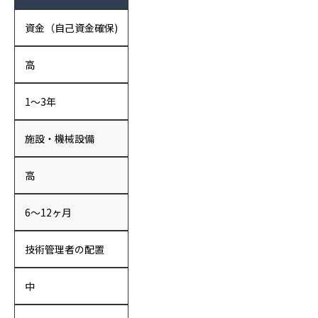
資金（自己資金確保)
高
1〜3年
施設・機械設備
高
6〜12ヶ月
技術管理者の配置
中