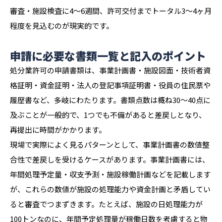
審査・施設検査に4〜6週間、許可交付までトータル3〜4ヶ月
程度を見込むのが現実的です。
申請に必要な書類一覧と記入のポイント
処分業許可の申請書類は、事業計画書・施設図面・技術者資
格証明・資金証明・法人の登記事項証明書・役員の住民票や
履歴書など、多岐にわたります。書類点数は概ね30〜40点に
及ぶことが一般的で、1つでも不備があると差戻しとなり、
再提出に時間がかかります。
現場で実際によく見るパターンとして、事業計画書の数値整
合性で差戻しを受けるケースがあります。事業計画書には、
年間処理予定量・収支予測・施設稼働計画などを記載します
が、これらの数値が施設の処理能力や資金計画と矛盾してい
ると審査でつまずきます。たとえば、施設の日処理能力が
100トンなのに、年間予定処理量が稼働日数を考慮すると物